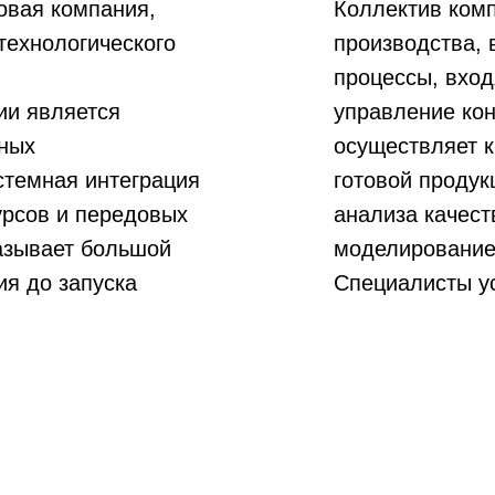
говая компания,
Коллектив комп
технологического
производства,
процессы, вхо
ии является
управление кон
ных
осуществляет 
истемная интеграция
готовой продук
рсов и передовых
анализа качест
казывает большой
моделирование
ия до запуска
Специалисты у
оборудовании 