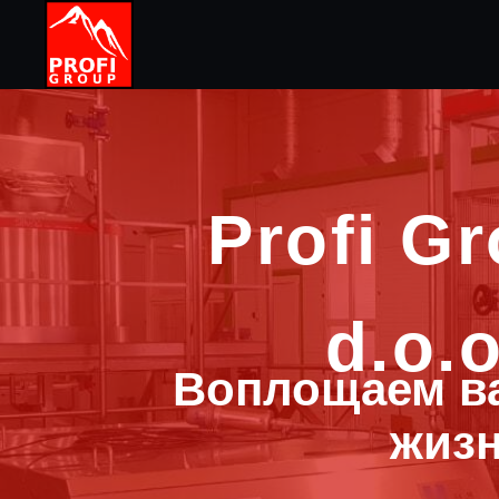
Profi G
d.o.
Воплощаем в
жиз