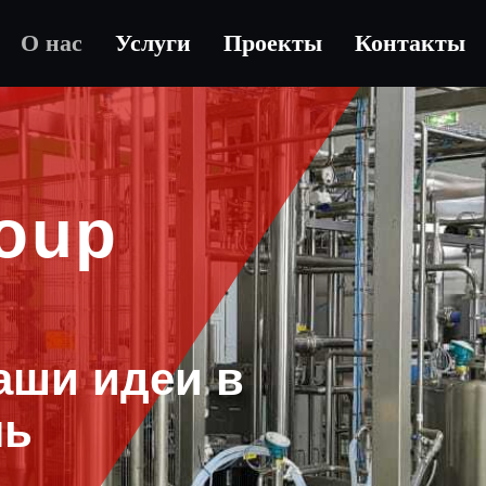
О нас
Услуги
Проекты
Контакты
roup
o
аши идеи в
нь